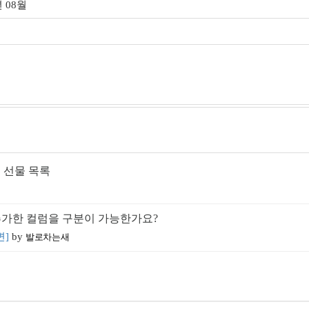
년 08월
석 선물 목록
추가한 컬럼을 구분이 가능한가요?
변]
by
발로차는새