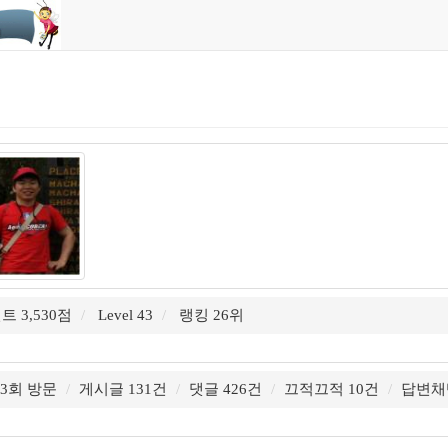
트 3,530점
Level 43
랭킹 26위
043회 방문
게시글 131건
댓글 426건
끄적끄적 10건
답변채