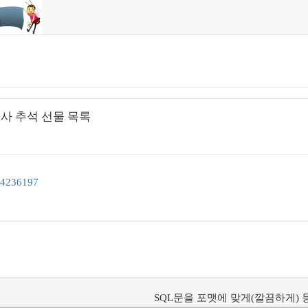
T회사 추석 선물 목록
m/4236197
SQL문을 포맷에 맞게(깔끔하게) 등