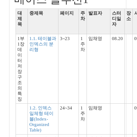
대
중제목
페이지
주
발표자
스터
장
제
차
디일
소
목
자
1부
1.1. 테이블과
3~23
1
임채영
08.20
0
1장
인덱스의 분
주
데
리형
차
이
터
저
장
구
조
의
특
징
1.2. 인덱스
24~34
1
임채영
0
일체형 테이
주
블(Index-
차
Organized
Table)