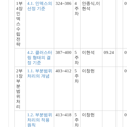
1부
4.1. 인덱스의
324~386
4
안종식,이
0
4장
선정 기준
주
현석
인
차
덱
스
수
립
전
략
4.2. 클러스터
387~400
5
이현석
09.24
0
링 형태의 결
주
정 기준
차
2부
1.1. 부분범위
403~412
5
이창헌
0
1장
처리의 개념
주
부
차
분
범
위
처
리
1.2. 부분범위
413~418
5
이창헌
0
처리의 적용
주
원칙
차