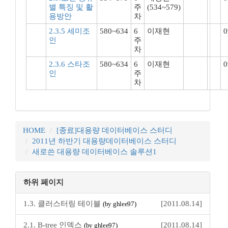
별 특징 및 활
주
(534~579)
용방안
차
2.3.5 세미조
580~634
6
이재현
0
인
주
차
2.3.6 스타조
580~634
6
이재현
0
인
주
차
HOME
[종료]대용량 데이터베이스 스터디
2011년 하반기 대용량데이터베이스 스터디
새로쓴 대용량 데이터베이스 솔루션1
하위 페이지
1.3. 클러스터링 테이블
[2011.08.14]
(by ghlee97)
2.1. B-tree 인덱스
[2011.08.14]
(by ghlee97)