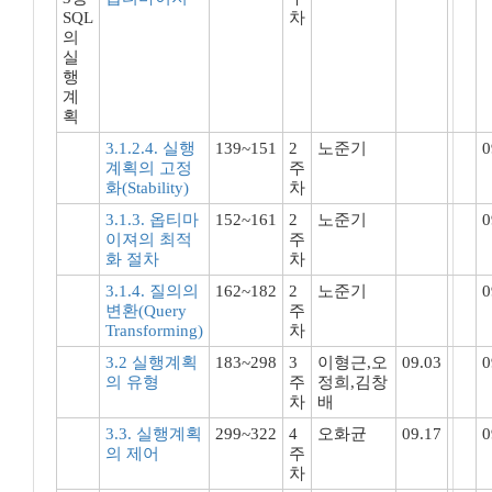
SQL
차
의
실
행
계
획
3.1.2.4. 실행
139~151
2
노준기
0
계획의 고정
주
화(Stability)
차
3.1.3. 옵티마
152~161
2
노준기
0
이져의 최적
주
화 절차
차
3.1.4. 질의의
162~182
2
노준기
0
변환(Query
주
Transforming)
차
3.2 실행계획
183~298
3
이형근,오
09.03
0
의 유형
주
정희,김창
차
배
3.3. 실행계획
299~322
4
오화균
09.17
0
의 제어
주
차