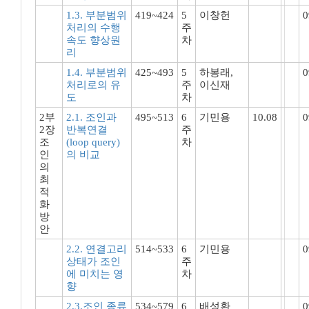
1.3. 부분범위
419~424
5
이창헌
0
처리의 수행
주
속도 향상원
차
리
1.4. 부분범위
425~493
5
하봉래,
0
처리로의 유
주
이신재
도
차
2부
2.1. 조인과
495~513
6
기민용
10.08
0
2장
반복연결
주
조
(loop query)
차
인
의 비교
의
최
적
화
방
안
2.2. 연결고리
514~533
6
기민용
0
상태가 조인
주
에 미치는 영
차
향
2.3.조인 종류
534~579
6
배성환
0