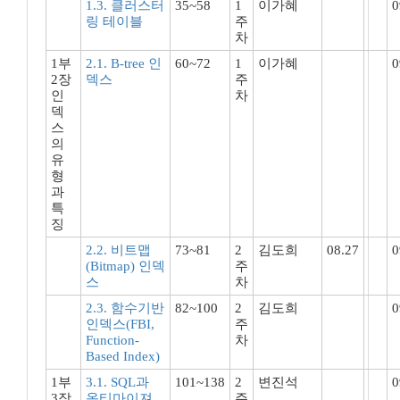
1.3. 클러스터
35~58
1
이가혜
0
링 테이블
주
차
1부
2.1. B-tree 인
60~72
1
이가혜
0
2장
덱스
주
인
차
덱
스
의
유
형
과
특
징
2.2. 비트맵
73~81
2
김도희
08.27
0
(Bitmap) 인덱
주
스
차
2.3. 함수기반
82~100
2
김도희
0
인덱스(FBI,
주
Function-
차
Based Index)
1부
3.1. SQL과
101~138
2
변진석
0
3장
옵티마이져
주