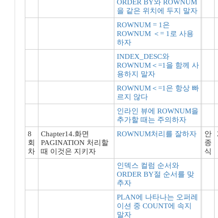
ORDER BY와 ROWNUM
을 같은 위치에 두지 말자
ROWNUM = 1은
ROWNUM ＜= 1로 사용
하자
INDEX_DESC와
ROWNUM＜=1을 함께 사
용하지 말자
ROWNUM＜=1은 항상 빠
르지 않다
인라인 뷰에 ROWNUM을
추가할 때는 주의하자
8
Chapter14.화면
ROWNUM처리를 잘하자
안
회
PAGINATION 처리할
종
차
때 이것은 지키자
식
인덱스 컬럼 순서와
ORDER BY절 순서를 맞
추자
PLAN에 나타나는 오퍼레
이션 중 COUNT에 속지
말자