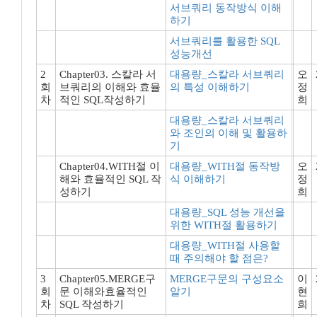
서브쿼리 동작방식 이해
하기
서브쿼리를 활용한 SQL
성능개선
2
Chapter03. 스칼라 서
대용량_스칼라 서브쿼리
오
회
브쿼리의 이해와 효율
의 특성 이해하기
정
차
적인 SQL작성하기
희
대용량_스칼라 서브쿼리
와 조인의 이해 및 활용하
기
Chapter04.WITH절 이
대용량_WITH절 동작방
오
해와 효율적인 SQL 작
식 이해하기
정
성하기
희
대용량_SQL 성능 개선을
위한 WITH절 활용하기
대용량_WITH절 사용할
때 주의해야 할 점은?
3
Chapter05.MERGE구
MERGE구문의 구성요소
이
회
문 이해와효율적인
알기
현
차
SQL 작성하기
희