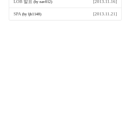
LOB 발표
[2013.11.16]
(by nav012)
SPA
[2013.11.21]
(by ljh1148)