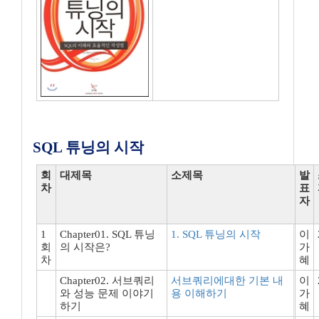
SQL 튜닝의 시작
회
대제목
소제목
발
차
표
자
1
Chapter01. SQL 튜닝
1. SQL 튜닝의 시작
이
회
의 시작은?
가
차
혜
Chapter02. 서브쿼리
서브쿼리에대한 기본 내
이
와 성능 문제 이야기
용 이해하기
가
하기
혜