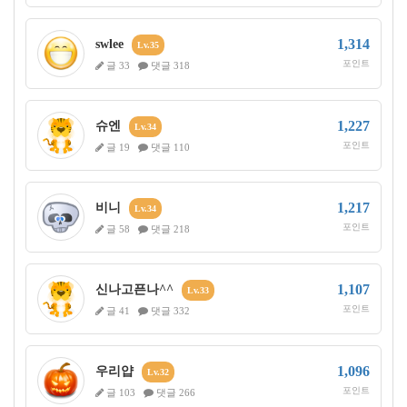
1,314
swlee
Lv.35
포인트
글 33
댓글 318
1,227
슈엔
Lv.34
포인트
글 19
댓글 110
1,217
비니
Lv.34
포인트
글 58
댓글 218
1,107
신나고픈나^^
Lv.33
포인트
글 41
댓글 332
1,096
우리얍
Lv.32
포인트
글 103
댓글 266