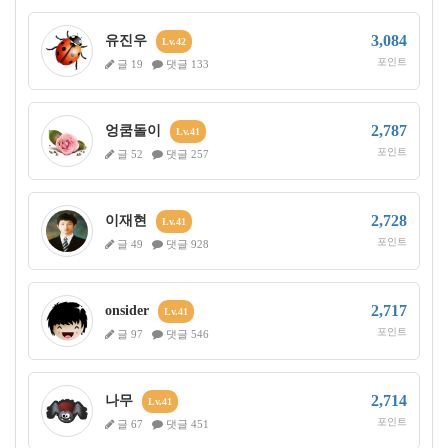
3,084
유진우
Lv.42
포인트
글 19
댓글 133
2,787
엉쿰돌이
Lv.41
포인트
글 52
댓글 257
2,728
이재현
Lv.41
포인트
글 49
댓글 928
2,717
onsider
Lv.41
포인트
글 97
댓글 546
2,714
나무
Lv.41
포인트
글 67
댓글 451