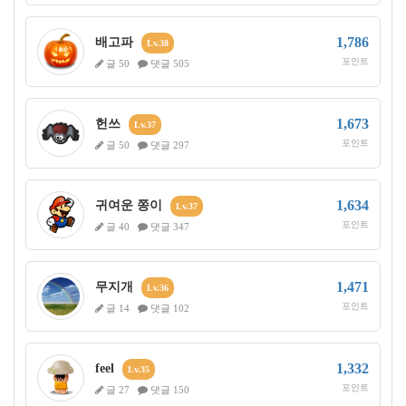
1,786
배고파
Lv.38
포인트
글 50
댓글 505
1,673
헌쓰
Lv.37
포인트
글 50
댓글 297
1,634
귀여운 쫑이
Lv.37
포인트
글 40
댓글 347
1,471
무지개
Lv.36
포인트
글 14
댓글 102
1,332
feel
Lv.35
포인트
글 27
댓글 150