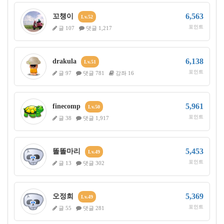
6,563
꼬챙이
Lv.52
포인트
글 107
댓글 1,217
6,138
drakula
Lv.51
포인트
글 97
댓글 781
강좌 16
5,961
finecomp
Lv.50
포인트
글 38
댓글 1,917
5,453
똘똘마리
Lv.49
포인트
글 13
댓글 302
5,369
오정희
Lv.49
포인트
글 55
댓글 281