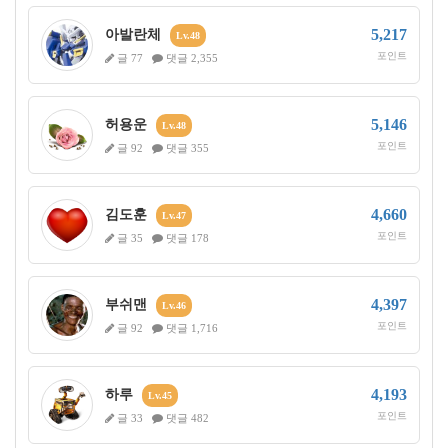
5,217
아발란체
Lv.48
포인트
글 77
댓글 2,355
5,146
허용운
Lv.48
포인트
글 92
댓글 355
4,660
김도훈
Lv.47
포인트
글 35
댓글 178
4,397
부쉬맨
Lv.46
포인트
글 92
댓글 1,716
4,193
하루
Lv.45
포인트
글 33
댓글 482