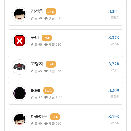
3,381
장선웅
Lv.43
포인트
글 50
댓글 378
3,373
구니
Lv.43
포인트
글 68
댓글 220
3,228
꼬랑지
Lv.42
포인트
글 35
댓글 478
3,209
jkson
Lv.42
포인트
글 32
댓글 1,277
3,193
다솜여우
Lv.42
포인트
글 80
댓글 616