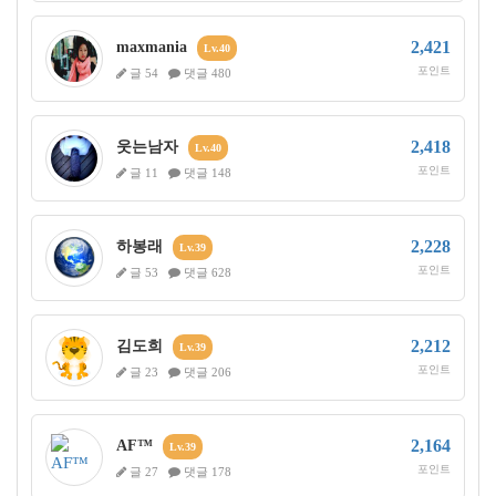
2,421
maxmania
Lv.40
포인트
글 54
댓글 480
2,418
웃는남자
Lv.40
포인트
글 11
댓글 148
2,228
하봉래
Lv.39
포인트
글 53
댓글 628
2,212
김도희
Lv.39
포인트
글 23
댓글 206
2,164
AF™
Lv.39
포인트
글 27
댓글 178