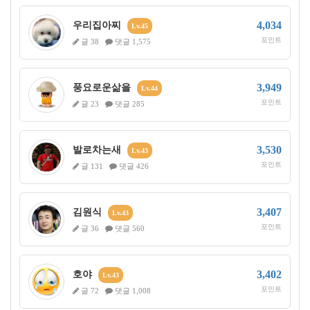
4,034
우리집아찌
Lv.45
포인트
글 38
댓글 1,575
3,949
풍요로운삶을
Lv.44
포인트
글 23
댓글 285
3,530
발로차는새
Lv.43
포인트
글 131
댓글 426
3,407
김원식
Lv.43
포인트
글 36
댓글 560
3,402
호야
Lv.43
포인트
글 72
댓글 1,008