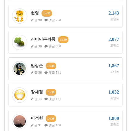
2,143
현영
Lv.39
포인트
글 90
댓글 298
2,077
신이만든짝퉁
Lv.39
포인트
글 30
댓글 568
1,867
임상준
Lv.38
포인트
글 56
댓글 541
1,832
장세정
Lv.38
포인트
글 14
댓글 121
1,800
이정헌
Lv.38
포인트
글 91
댓글 138