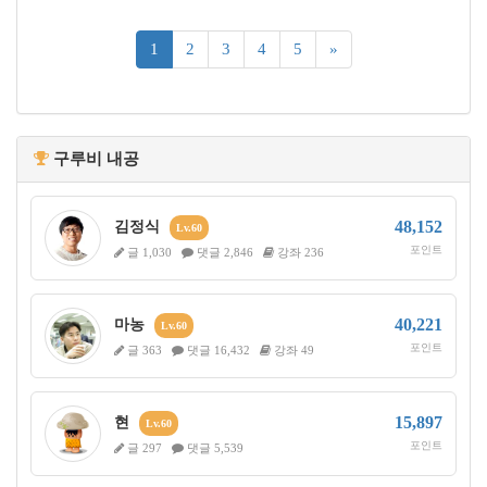
(current)
1
2
3
4
5
»
구루비 내공
48,152
김정식
Lv.60
포인트
글 1,030
댓글 2,846
강좌 236
40,221
마농
Lv.60
포인트
글 363
댓글 16,432
강좌 49
15,897
현
Lv.60
포인트
글 297
댓글 5,539