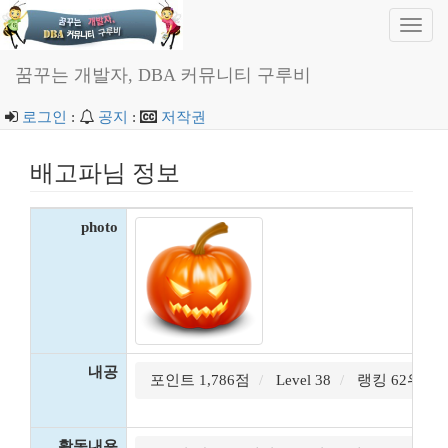
Toggl
navig
꿈꾸는 개발자, DBA 커뮤니티 구루비
로그인
:
공지
:
저작권
배고파님 정보
photo
내공
포인트 1,786점
Level 38
랭킹 62위
활동내용