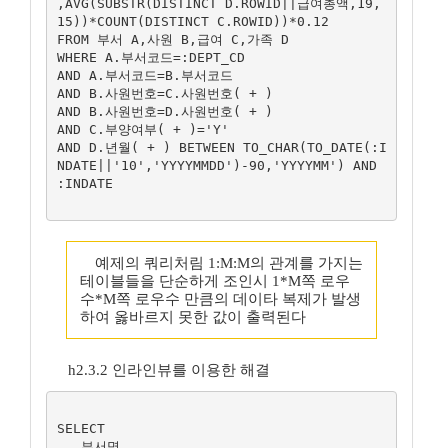
,AVG(SUBSTR(DISTINCT D.ROWID||급여총액,19,
15))*COUNT(DISTINCT C.ROWID))*0.12

FROM 부서 A,사원 B,급여 C,가족 D

WHERE A.부서코드=:DEPT_CD

AND A.부서코드=B.부서코드

AND B.사원번호=C.사원번호( + )

AND B.사원번호=D.사원번호( + )

AND C.부양여부( + )='Y'

AND D.년월( + ) BETWEEN TO_CHAR(TO_DATE(:I
NDATE||'10','YYYYMMDD')-90,'YYYYMM') AND 
:INDATE

예제의 쿼리처림 1:M:M의 관계를 가지는
테이블들을 단순하게 조인시 1*M쪽 로우
수*M쪽 로우수 만큼의 데이타 복제가 발생
하여 옳바르지 못한 값이 출력된다
h2.3.2 인라인뷰를 이용한 해결
SELECT 

   부서명
