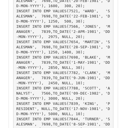
ALESMAN',  7698,TO_DATE('20-FEB-1981', 'D
D-MON-YYYY'), 1600,  300, 20);

INSERT INTO EMP VALUES(7521, 'WARD',   'S
ALESMAN',  7698,TO_DATE('22-FEB-1981', 'D
D-MON-YYYY'), 1250,  500, 30);

INSERT INTO EMP VALUES(7566, 'JONES',  'M
ANAGER',   7839,TO_DATE('2-APR-1981', 'DD
-MON-YYYY'),  2975, NULL, 20);

INSERT INTO EMP VALUES(7654, 'MARTIN', 'S
ALESMAN',  7698,TO_DATE('28-SEP-1981', 'D
D-MON-YYYY'), 1250, 1400, 30);

INSERT INTO EMP VALUES(7698, 'BLAKE',  'M
ANAGER',   7839,TO_DATE('1-MAY-1981', 'DD
-MON-YYYY'),  2850, NULL, 30);

INSERT INTO EMP VALUES(7782, 'CLARK',  'M
ANAGER',   7839,TO_DATE('9-JUN-1981', 'DD
-MON-YYYY'),  2450, NULL, 10);

INSERT INTO EMP VALUES(7788, 'SCOTT',  'A
NALYST',   7566,TO_DATE('09-DEC-1982', 'D
D-MON-YYYY'), 3000, NULL, 20);

INSERT INTO EMP VALUES(7839, 'KING',   'P
RESIDENT', NULL,TO_DATE('17-NOV-1981', 'D
D-MON-YYYY'), 5000, NULL, 10);

INSERT INTO EMP VALUES(7844, 'TURNER', 'S
ALESMAN',  7698,TO_DATE('8-SEP-1981', 'DD