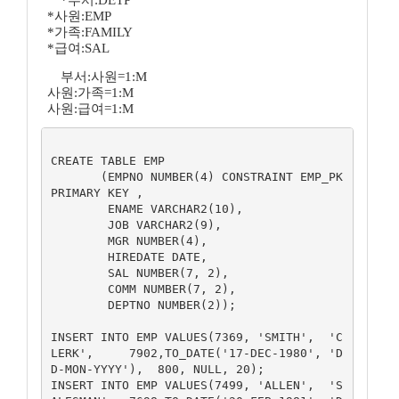
*부서:DETP
*사원:EMP
*가족:FAMILY
*급여:SAL
부서:사원=1:M
사원:가족=1:M
사원:급여=1:M
CREATE TABLE EMP

       (EMPNO NUMBER(4) CONSTRAINT EMP_PK 
PRIMARY KEY ,

        ENAME VARCHAR2(10),

        JOB VARCHAR2(9),

        MGR NUMBER(4),

        HIREDATE DATE,

        SAL NUMBER(7, 2),

        COMM NUMBER(7, 2),

        DEPTNO NUMBER(2));

INSERT INTO EMP VALUES(7369, 'SMITH',  'C
LERK',     7902,TO_DATE('17-DEC-1980', 'D
D-MON-YYYY'),  800, NULL, 20);

INSERT INTO EMP VALUES(7499, 'ALLEN',  'S