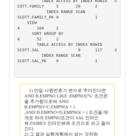
          TABLE ACCESS BY INDEX ROWID	S
COTT.FAMILY	5  	20  	2  	 	      	             	 

            INDEX RANGE SCAN	         
SCOTT.FAMILY_PK	9  	 	1  	 	      	             	 

    VIEW		                                              
4  	104  	2  	 	      	             	 

      SORT GROUP BY		                            
4  	52  	2  	 	      	             	 

        TABLE ACCESS BY INDEX ROWID	         
SCOTT.SAL	         9  	117  	2  	 	      	             	 

          INDEX RANGE SCAN	                  
SCOTT.SAL_PK	9  	 	1  	 	      	             	 

1) 만일 사원번호가 변수로 주어진다면
AND B.EMPNO LIKE :EMPNO||'%' 조건문
을 추가함으로써 AND
B.EMPNO=C.EMPNO( + )
,AND B.EMPNO=D.EMPNO( + ) 조건을 매
개로 하여 EMPNO조건이 SAL 인라인
뷰,FAMILY 인라인뷰에 조건으로 파고 들어
간다.
2) 그 결과 실행계획에서 보는 것처럼