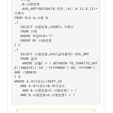
   ,B.사원번호

   ,AVG_AMT*DECODE(B.직무,'A1',0.12,0.11)*
가족수

FROM 부서 A,사원 B

,(

   SELECT 사원번호,COUNT★ 가족수

   FROM 가족

   WHERE 부양여부='Y'

   GROUP BY 사원번호

) C

,(

   SELECT 사원번호,AVG(급여총액) AVG_AMT

   FROM 급여

    WHERE 년월( + ) BETWEEN TO_CHAR(TO_DAT
E(:INDATE||'10','YYYYMMDD')-90,'YYYYMM') 
AND :INDATE

) D

WHERE A.부서코드=:DEPT_CD

   AND A.부서코드=B.부서코드

    AND B.사원번호=C.사원번호( + )

   AND B.사원번호=D.사원번호( + )
