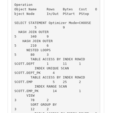
Operation	                                     
Object Name	Rows	Bytes	Cost	O
bject Node	In/Out	PStart	PStop

SELECT STATEMENT Optimizer Mode=CHOOSE		
          5  	 	9  	 	      	             	 

  HASH JOIN OUTER		                                     
5  	340  	9  	 	      	             	 

    HASH JOIN OUTER		                            
5  	210  	6  	 	      	             	 

      NESTED LOOPS		                                     
5  	80  	3  	 	      	             	 

        TABLE ACCESS BY INDEX ROWID	         
SCOTT.DEPT	1  	11  	1  	 	      	             	 

          INDEX UNIQUE SCAN	                  
SCOTT.DEPT_PK      4  	 	 	 	      	             	 

        TABLE ACCESS BY INDEX ROWID	         
SCOTT.EMP          5  	25  	2  	 	      	             	 

          INDEX RANGE SCAN	                  
SCOTT.EMP_PK       14  	 	1  	 	      	             	 

      VIEW		                                     
3  	78  	2  	 	      	             	 

        SORT GROUP BY		                            
3  	12  	2  	 	      	             	 
