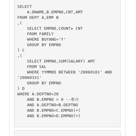
SELECT 

    A.DNAME,B.EMPNO,CNT,AMT

FROM DEPT A,EMP B

,(

    SELECT EMPNO,COUNT★ CNT

    FROM FAMILY

    WHERE BUYANG='Y'

    GROUP BY EMPNO

) C

,(

    SELECT EMPNO,SUM(SALARY) AMT

    FROM SAL

    WHERE YYMMDD BETWEEN '20060101' AND 
'20060331'

    GROUP BY EMPNO

) D

WHERE A.DEPTNO=20

    AND B.EMPNO > 0 --추가

    AND A.DEPTNO=B.DEPTNO

    AND B.EMPNO=C.EMPNO(+)

    AND B.EMPNO=D.EMPNO(+)
