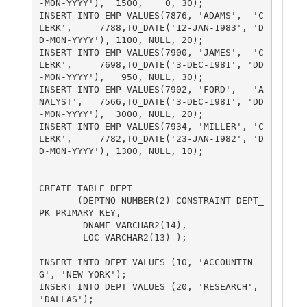
-MON-YYYY'),  1500,    0, 30);

INSERT INTO EMP VALUES(7876, 'ADAMS',  'C
LERK',     7788,TO_DATE('12-JAN-1983', 'D
D-MON-YYYY'), 1100, NULL, 20);

INSERT INTO EMP VALUES(7900, 'JAMES',  'C
LERK',     7698,TO_DATE('3-DEC-1981', 'DD
-MON-YYYY'),   950, NULL, 30);

INSERT INTO EMP VALUES(7902, 'FORD',   'A
NALYST',   7566,TO_DATE('3-DEC-1981', 'DD
-MON-YYYY'),  3000, NULL, 20);

INSERT INTO EMP VALUES(7934, 'MILLER', 'C
LERK',     7782,TO_DATE('23-JAN-1982', 'D
D-MON-YYYY'), 1300, NULL, 10);

CREATE TABLE DEPT

       (DEPTNO NUMBER(2) CONSTRAINT DEPT_
PK PRIMARY KEY,

        DNAME VARCHAR2(14),

        LOC VARCHAR2(13) );

INSERT INTO DEPT VALUES (10, 'ACCOUNTIN
G', 'NEW YORK');

INSERT INTO DEPT VALUES (20, 'RESEARCH',   
'DALLAS');
