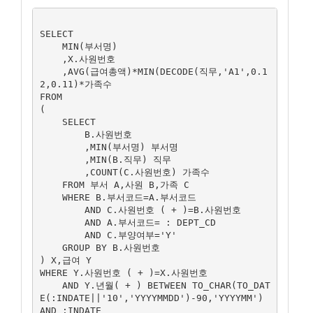
SELECT 

    MIN(부서명)

    ,X.사원번호

    ,AVG(급여총액)*MIN(DECODE(직무,'A1',0.1
2,0.11)*가족수

FROM

(

    SELECT 

        B.사원번호

        ,MIN(부서명) 부서명

        ,MIN(B.직무) 직무

        ,COUNT(C.사원번호) 가족수

    FROM 부서 A,사원 B,가족 C

    WHERE B.부서코드=A.부서코드

        AND C.사원번호 ( + )=B.사원번호

        AND A.부서코드= : DEPT_CD

        AND C.부양여부='Y'

    GROUP BY B.사원번호

) X,급여 Y

WHERE Y.사원번호 ( + )=X.사원번호

    AND Y.년월( + ) BETWEEN TO_CHAR(TO_DAT
E(:INDATE||'10','YYYYMMDD')-90,'YYYYMM') 
AND :INDATE
