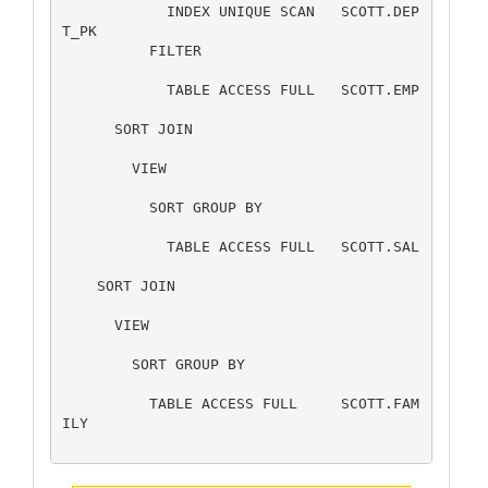
            INDEX UNIQUE SCAN	SCOTT.DEP
T_PK	  	 	 	 	      	             	 

          FILTER		  	 	
            TABLE ACCESS FULL	SCOTT.EMP	
      SORT JOIN		  	 	 	
        VIEW		  	 	 	
          SORT GROUP BY		  	 	
            TABLE ACCESS FULL	SCOTT.SAL	
    SORT JOIN		  	 	 	
      VIEW		  	 	 	
        SORT GROUP BY		  	 	
          TABLE ACCESS FULL	SCOTT.FAM
ILY	  	 	 	 	      	             	 
