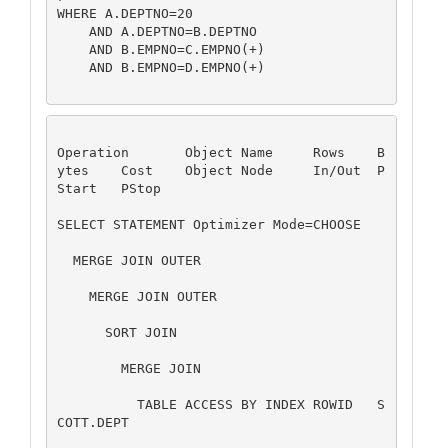
WHERE A.DEPTNO=20

    AND A.DEPTNO=B.DEPTNO

    AND B.EMPNO=C.EMPNO(+)

    AND B.EMPNO=D.EMPNO(+)

Operation	Object Name	Rows	B
ytes	Cost	Object Node	In/Out	P
Start	PStop

SELECT STATEMENT Optimizer Mode=CHOOSE		
  MERGE JOIN OUTER		  	 	
    MERGE JOIN OUTER		  	 	
      SORT JOIN		  	 	 	
        MERGE JOIN		  	 	
          TABLE ACCESS BY INDEX ROWID	S
COTT.DEPT	  	 	 	 	