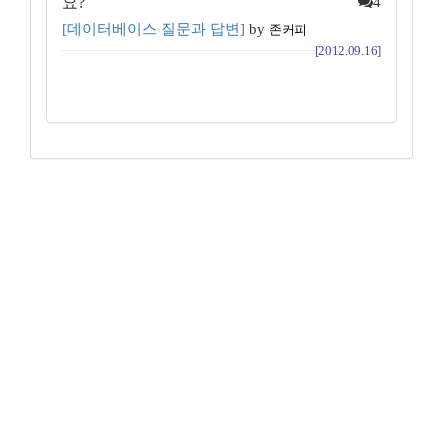
요?
4
[데이터베이스 질문과 답변]
by
존커피
[2012.09.16]
꿈꾸는 개발자, DBA 커뮤니티 구루비는
나눔글꼴
로 작성되었습니다.
Copyright ©
꿈꾸는 개발자, DBA 커뮤니티 구루비
All Rights
Reserved.