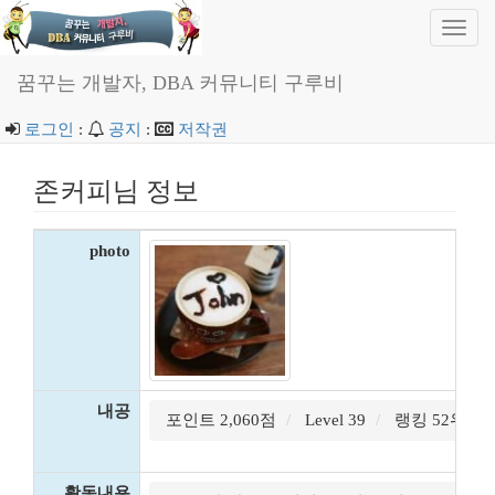
Toggl
navig
꿈꾸는 개발자, DBA 커뮤니티 구루비
로그인
:
공지
:
저작권
존커피님 정보
photo
내공
포인트 2,060점
Level 39
랭킹 52위
활동내용