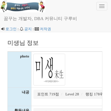
Toggl
navig
꿈꾸는 개발자, DBA 커뮤니티 구루비
로그인
:
공지
:
저작권
미생님 정보
photo
내공
포인트 719점
Level 28
랭킹 178위
활동내용