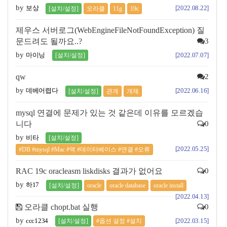
by
보상
[2022.08.22]
[설치/설정]
오라클
11g
19c
제우스 서버로그(WebEngineFileNotFoundException) 질
문드려도 될까요..?
3
by
마이닝
[2022.07.07]
[설치/설정]
qw
2
by
데베어렵다
[2022.06.16]
[설치/설정]
관계
개체
mysql 연결에 문제가 있는 것 같은데 이유를 모르겠습
니다
0
by
비타
[설치/설정]
[2022.05.25]
#DB #mysql #Mac #맥 #데이터베이스 #연결 #오류
RAC 19c oracleasm liskdisks 결과가 없어요
0
by
하17
[설치/설정]
oracle
oracle database
oracle install
[2022.04.13]
오라클 chopt.bat 실행
0
by
ccc1234
[2022.03.15]
[설치/설정]
#옵션 설정 #설치