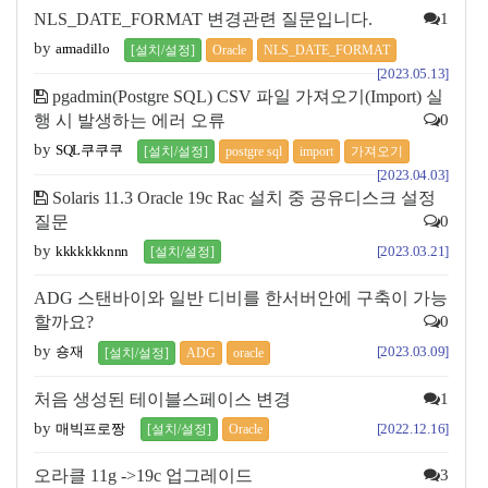
NLS_DATE_FORMAT 변경관련 질문입니다.
1
by
armadillo
[설치/설정]
Oracle
NLS_DATE_FORMAT
[2023.05.13]
pgadmin(Postgre SQL) CSV 파일 가져오기(Import) 실
행 시 발생하는 에러 오류
0
by
SQL쿠쿠쿠
[설치/설정]
postgre sql
import
가져오기
[2023.04.03]
Solaris 11.3 Oracle 19c Rac 설치 중 공유디스크 설정
질문
0
by
kkkkkkknnn
[2023.03.21]
[설치/설정]
ADG 스탠바이와 일반 디비를 한서버안에 구축이 가능
할까요?
0
by
숑재
[2023.03.09]
[설치/설정]
ADG
oracle
처음 생성된 테이블스페이스 변경
1
by
매빅프로짱
[2022.12.16]
[설치/설정]
Oracle
오라클 11g ->19c 업그레이드
3