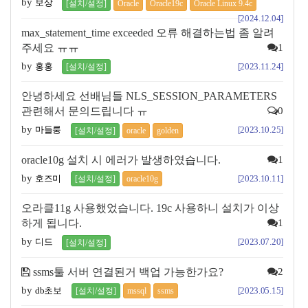
by
보상
[설치/설정]
Oracle
Oracle19c
Oracle Linux 9.4c
[2024.12.04]
max_statement_time exceeded 오류 해결하는법 좀 알려
주세요 ㅠㅠ
1
by
홍홍
[2023.11.24]
[설치/설정]
안녕하세요 선배님들 NLS_SESSION_PARAMETERS
관련해서 문의드립니다 ㅠ
0
by
마들룽
[2023.10.25]
[설치/설정]
oracle
golden
oracle10g 설치 시 에러가 발생하였습니다.
1
by
호즈미
[2023.10.11]
[설치/설정]
oracle10g
오라클11g 사용했었습니다. 19c 사용하니 설치가 이상
하게 됩니다.
1
by
디드
[2023.07.20]
[설치/설정]
ssms툴 서버 연결된거 백업 가능한가요?
2
by
db초보
[2023.05.15]
[설치/설정]
mssql
ssms