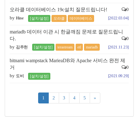
오라클 데이터베이스 19c설치 질문드립니다!
0
by
Hine
[2022.03.04]
[설치/설정]
오라클
데이터베이스
mariadb 데이터 이관 시 한글깨짐 문제로 질문드립니
다.
0
by
김주헌
[2021.11.23]
[설치/설정]
terastream
etl
mariadb
bitnami wampstack MarieaDB와 Apache 서비스 완전 제
거
0
by
도비
[2021.09.29]
[설치/설정]
(current)
1
2
3
4
5
»