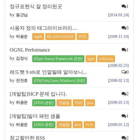
정규표현식 잘 정리된곳
1
by
용근님
[2014.01.24]
사용자 정의 태그라이브러리....
5
by
허용운
[2009.11.19]
taglib
태그라이브러리
JSTL
OGNL Performance
1
by
김정식
[Open Source Framework 관련]
ognl
webwork
[2009.02.25]
레드햇 9 nfs로 안깔릴때 알아보니...
0
by
전찬호
[2009.02.13]
[OS(Unix,Linux,Windows) 관련]
[개발팁]SICP 문제 입니다.
2
by
허용운
[2009.01.13]
[JAVA 관련]
개발팁
자바
java
[개발팁]빌더 패턴 샘플
1
by
허용운
[2009.01.12]
[JAVA 관련]
개발팁
java
자바
참고할만한 RSS
2