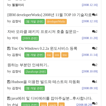
by
똘똘마리
[2008.12.16]
[IBM developerWorks] 2008년 11월 TOP 10 기술자료
4
by
김정식
[2008.12.10]
[웹 개발 관련]
developerWorks
자바 오라클 패키지 프로시저 호출 질문요~
2
by
어이
[2008.11.20]
[JAVA 관련]
Trac On Windows 0.2.2a 윈도서비스 등록
2
by
김원식
[2008.11.14]
[웹 개발 관련]
trac
svn
tow
원하는 부분만 인쇄하기..
2
by
김정식
[2008.10.09]
[JavaScript 관련]
Hudson을 이용한 빌드와 테스트의 자동화
1
by
김정식
[2008.09.10]
[웹 개발 관련]
java에러 및 디비에러를 잡아주실분...후사합니다.
3
by
손님
[2008.08.29]
[JAVA 관련]
java
oracle
jsp