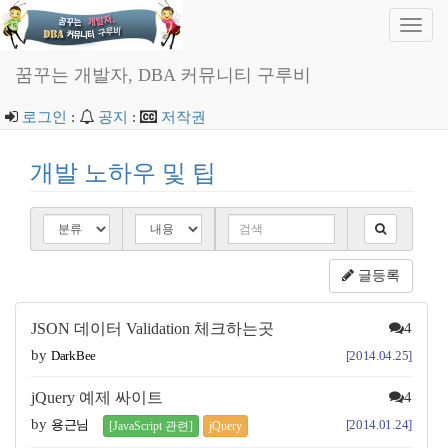
Toggl
navig
꿈꾸는 개발자, DBA 커뮤니티 구루비
로그인
:
공지
:
저작권
개발 노하우 및 팁
글등록
JSON 데이터 Validation 체크하는곳
4
by
DarkBee
[2014.04.25]
jQuery 예제 싸이트
4
by
용근님
[2014.01.24]
[JavaScript 관련]
jQuery