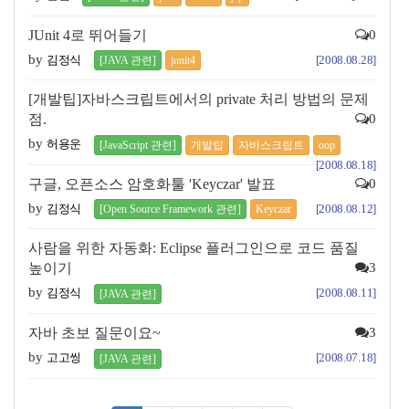
JUnit 4로 뛰어들기
0
by
김정식
[2008.08.28]
[JAVA 관련]
junit4
[개발팁]자바스크립트에서의 private 처리 방법의 문제
점.
0
by
허용운
[JavaScript 관련]
개발팁
자바스크립트
oop
[2008.08.18]
구글, 오픈소스 암호화툴 'Keyczar' 발표
0
by
김정식
[2008.08.12]
[Open Source Framework 관련]
Keyczar
사람을 위한 자동화: Eclipse 플러그인으로 코드 품질
높이기
3
by
김정식
[2008.08.11]
[JAVA 관련]
자바 초보 질문이요~
3
by
고고씽
[2008.07.18]
[JAVA 관련]