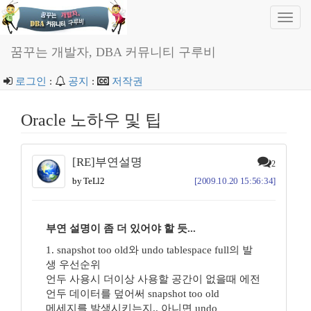
Toggl
navig
꿈꾸는 개발자, DBA 커뮤니티 구루비
로그인
:
공지
:
저작권
Oracle 노하우 및 팁
[RE]부연설명
2
by TeLl2
[2009.10.20 15:56:34]
부연 설명이 좀 더 있어야 할 듯...
1. snapshot too old와 undo tablespace full의 발
생 우선순위
언두 사용시 더이상 사용할 공간이 없을때 에전
언두 데이터를 덮어써 snapshot too old
메세지를 발생시키는지.. 아니면 undo