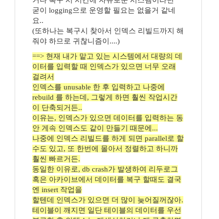
거나 복구 시 시간에 자유로운 시스템이라면
굳이 logging으로 운영할 필요는 없을거 같네
요..
(또하나는 복구시 찾아서 인덱스 리빌드까지 해
줘야 하므로 귀찮니즘이....)
==> 현재 내가 맡고 있는 시스템에서 대량의 데
이터를 입력할 때 인덱스가 있으면 너무 오래
걸려서
인덱스를 unusable 한 후 입력하고 나중에
rebuild 를 하는데, 그렇게 하면 훨씬 작업시간
이 단축되거든..
이유는, 인덱스가 있으면 데이터를 입력하는 동
안 게속 인덱스도 같이 만들기 때문에...
나중에 인덱스 리빌드를 하게 되면 parallel로 할
수도 있고, 또 한번에 몰아서 정렬하고 하니까
훨씬 빠르거든.
동일한 이유로, db crash가 발생하여 리두로그
혹은 아카이브에서 데이터를 복구 할때도 결국
엔 insert 작업을
할텐데 인덱스가 있으면 더 많이 늦어질꺼잖아.
테이블이 깨지면 일단 테이블의 데이터를 우선