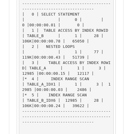
-------------------------------------
------------------------------

|   0 | SELECT STATEMENT              
|              |      0 |        |      
0 |00:00:00.01 |       0 | 

|   1 |  TABLE ACCESS BY INDEX ROWID  
| TABLE_B      |      1 |     28 |    
106K|00:00:00.78 |   65050 |

|   2 |   NESTED LOOPS                
|              |      1 |     77 |    
119K|00:00:00.43 |   51739 |

|   3 |    TABLE ACCESS BY INDEX ROWI
D| TABLE_A      |      1 |      3 |  
12985 |00:00:00.15 |   12117 |

|*  4 |     INDEX RANGE SCAN          
| TABLE_A_IDX1 |      1 |      3 |  1
2985 |00:00:00.03 |    2486 |

|*  5 |    INDEX RANGE SCAN           
| TABLE_B_IDX6 |  12985 |     28 |    
106K|00:00:00.24 |   39622 |

-------------------------------------
-------------------------------------
------------------------------   
