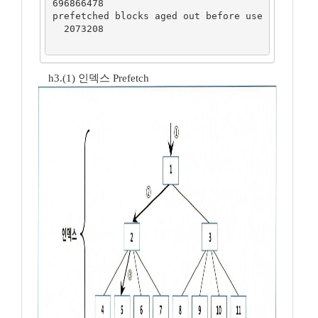
696866478

prefetched blocks aged out before use	
  2073208

h3.(1) 인덱스 Prefetch