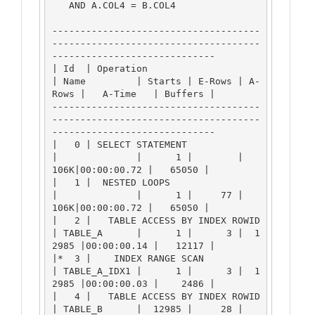
   AND A.COL4 = B.COL4

-------------------------------------
-------------------------------------
-----------------------------

| Id  | Operation                    
| Name         | Starts | E-Rows | A-
Rows |   A-Time   | Buffers |

-------------------------------------
-------------------------------------
-----------------------------

|   0 | SELECT STATEMENT             
|              |      1 |        |    
106K|00:00:00.72 |   65050 |

|   1 |  NESTED LOOPS                
|              |      1 |     77 |    
106K|00:00:00.72 |   65050 |

|   2 |   TABLE ACCESS BY INDEX ROWID
| TABLE_A      |      1 |      3 |  1
2985 |00:00:00.14 |   12117 |

|*  3 |    INDEX RANGE SCAN          
| TABLE_A_IDX1 |      1 |      3 |  1
2985 |00:00:00.03 |    2486 |

|   4 |   TABLE ACCESS BY INDEX ROWID
| TABLE_B      |  12985 |     28 |    