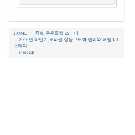
HOME
[종료]주주클럽 스터디
2016년 하반기 오라클 성능고도화 원리와 해법 I,II
스터디
Prefetch
꿈꾸는 개발자, DBA 커뮤니티 구루비는
나눔글꼴
로 작성되었습니다.