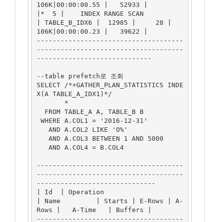
106K|00:00:00.55 |   52933 |

|*  5 |    INDEX RANGE SCAN          
| TABLE_B_IDX6 |  12985 |     28 |    
106K|00:00:00.23 |   39622 |

-------------------------------------
-------------------------------------
-----------------------------

--table prefetch로 조회

SELECT /*+GATHER_PLAN_STATISTICS INDE
X(A TABLE_A_IDX1)*/

       *

  FROM TABLE_A A, TABLE_B B

 WHERE A.COL1 = '2016-12-31'

   AND A.COL2 LIKE 'O%'

   AND A.COL3 BETWEEN 1 AND 5000

   AND A.COL4 = B.COL4

-------------------------------------
-------------------------------------
------------------------------

| Id  | Operation                     
| Name         | Starts | E-Rows | A-
Rows |   A-Time   | Buffers |

-------------------------------------