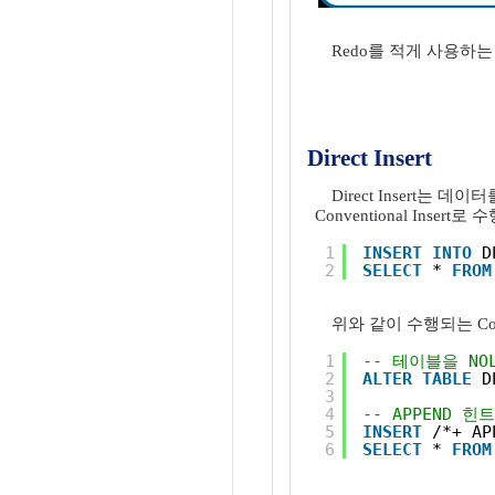
Redo를 적게 사용하는 여
Direct Insert
Direct Insert는 
Conventional Inse
1
INSERT
INTO
D
2
SELECT
* 
FROM
위와 같이 수행되는 Conv
1
-- 테이블을 NO
2
ALTER
TABLE
D
3
4
-- APPEND 힌
5
INSERT
/*+ AP
6
SELECT
* 
FROM