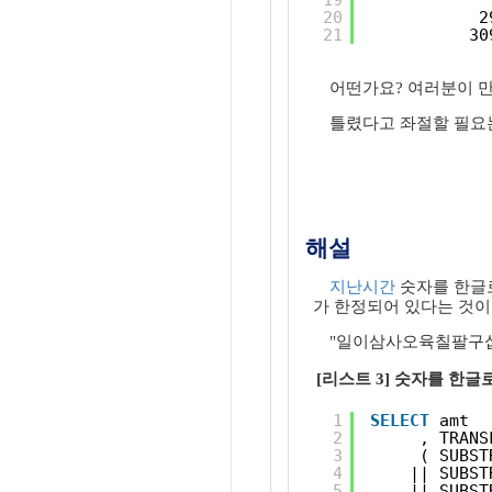
19
20
2
21
30
어떤가요? 여러분이 
틀렸다고 좌절할 필요는
해설
지난시간
숫자를 한글로
가 한정되어 있다는 것이
"일이삼사오육칠팔구십
[리스트 3] 숫자를 한글
1
SELECT
amt
2
, TRANS
3
( SUBST
4
|| SUBST
5
|| SUBST