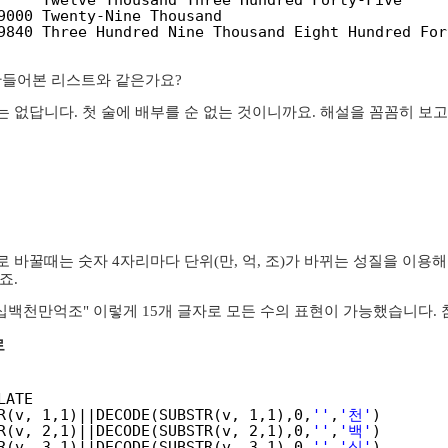
Twelve Thousand Three Hundred Forty-Five
9000 Twenty-Nine Thousand
9840 Three Hundred Nine Thousand Eight Hundred For
만들어본 리스트와 같은가요?
 없답니다. 첫 술에 배부를 순 없는 것이니까요. 해설을 꼼꼼히 보고
 바꿀때는 숫자 4자리마다 단위(만, 억, 조)가 바뀌는 성질을 이용
죠.
백천만억조" 이렇게 15개 글자로 모든 수의 표현이 가능했습니다.
로
LATE
R(v, 1,1)||DECODE(SUBSTR(v, 1,1),0,
''
,
'천'
)
R(v, 2,1)||DECODE(SUBSTR(v, 2,1),0,
''
,
'백'
)
R(v, 3,1)||DECODE(SUBSTR(v, 3,1),0,
''
,
'십'
)