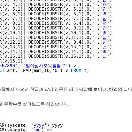
R(v, 4,1)||DECODE(SUBSTR(v, 1,4),0,
''
,
'조'
)
R(v, 5,1)||DECODE(SUBSTR(v, 5,1),0,
''
,
'천'
)
R(v, 6,1)||DECODE(SUBSTR(v, 6,1),0,
''
,
'백'
)
R(v, 7,1)||DECODE(SUBSTR(v, 7,1),0,
''
,
'십'
)
R(v, 8,1)||DECODE(SUBSTR(v, 5,4),0,
''
,
'억'
)
R(v, 9,1)||DECODE(SUBSTR(v, 9,1),0,
''
,
'천'
)
R(v,10,1)||DECODE(SUBSTR(v,10,1),0,
''
,
'백'
)
R(v,11,1)||DECODE(SUBSTR(v,11,1),0,
''
,
'십'
)
R(v,12,1)||DECODE(SUBSTR(v, 9,4),0,
''
,
'만'
)
R(v,13,1)||DECODE(SUBSTR(v,13,1),0,
''
,
'천'
)
R(v,14,1)||DECODE(SUBSTR(v,14,1),0,
''
,
'백'
)
R(v,15,1)||DECODE(SUBSTR(v,15,1),0,
''
,
'십'
)
R(v,16,1)
567890'
, 
'일이삼사오육칠팔구'
) v
CT
amt, LPAD(amt,16,
'0'
) v 
FROM
t)
 조합해서 나오던 한글과 달리 영문은 꽤나 복잡해 보이고, 해결의 실
날짜변환함수를 살펴보도록 하겠습니다.
수
AR(sysdate, 
'yyyy'
) yyyy
AR(sysdate, 
'mm'
) mm