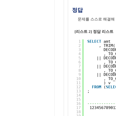
정답
문제를 스스로 해결해
[리스트 2] 정답 리스트
1
SELECT
amt
2
, TRIM(
3
DECOD
4
, TO_
5
|| DECOD
6
, TO_
7
|| DECOD
8
, TO_
9
|| DECOD
10
, TO_
11
) v
12
FROM
(
SELE
13
;
14
15
16
------------
17
12345678901
18