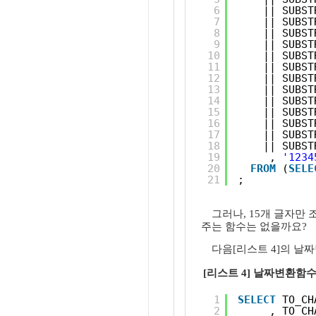
6
|| SUBST
7
|| SUBST
8
|| SUBST
9
|| SUBST
10
|| SUBST
11
|| SUBST
12
|| SUBST
13
|| SUBST
14
|| SUBST
15
|| SUBST
16
|| SUBST
17
|| SUBST
18
|| SUBST
19
, 
'1234
20
FROM
(
SELE
21
;
그러나, 15개 글자만
주는 함수는 없을까요?
다음[리스트 4]의 
[리스트 4] 날짜변환함
1
SELECT
TO_CH
2
, TO_CH