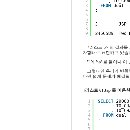
2
, TO_CHA
3
FROM
dual
4
;
5
6
7
J        JSP
8
-------- ----
9
2456589  Two 
<리스트 5> 의 결과를 
자형태로 표현하고 있습
'J'에 'sp' 를 붙이
그렇다면 우리가 변환하기를 
다면 쉽게 문제가 해결될
[리스트 6] Jsp 를 이
1
SELECT
29000
2
, TO_CH
3
, TO_CH
4
FROM
dual
5
;
6
7