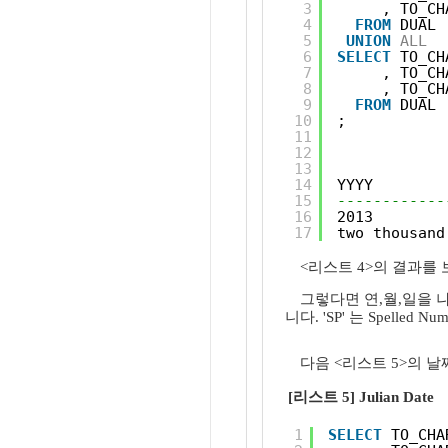
3
, TO_CH
4
FROM
DUAL
5
UNION
ALL
6
SELECT
TO_CH
7
, TO_CH
8
, TO_CH
9
FROM
DUAL
10
;
11
12
13
14
YYYY        
15
------------
16
2013        
17
two thousand
<리스트 4>의 결과를
그렇다면 연,월,일을 나
니다. 'SP' 는 Spelle
다음 <리스트 5>의 
[리스트 5] Julian Date
1
SELECT
TO_CHA