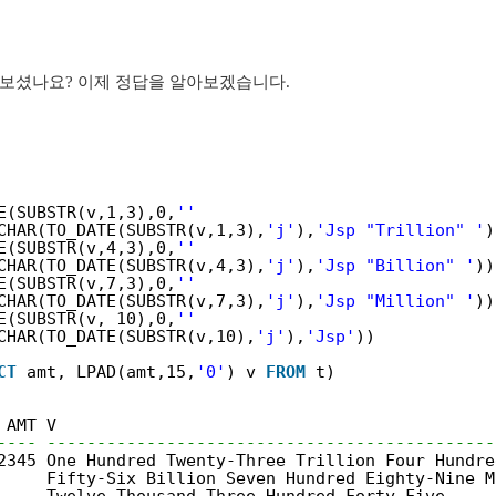
 보셨나요? 이제 정답을 알아보겠습니다.
E(SUBSTR(v,1,3),0,
''
CHAR(TO_DATE(SUBSTR(v,1,3),
'j'
),
'Jsp "Trillion" '
)
E(SUBSTR(v,4,3),0,
''
CHAR(TO_DATE(SUBSTR(v,4,3),
'j'
),
'Jsp "Billion" '
))
E(SUBSTR(v,7,3),0,
''
CHAR(TO_DATE(SUBSTR(v,7,3),
'j'
),
'Jsp "Million" '
))
E(SUBSTR(v, 10),0,
''
CHAR(TO_DATE(SUBSTR(v,10),
'j'
),
'Jsp'
))
CT
amt, LPAD(amt,15,
'0'
) v 
FROM
t)
AMT V
---- ---------------------------------------------
2345 One Hundred Twenty-Three Trillion Four Hundre
Fifty-Six Billion Seven Hundred Eighty-Nine M