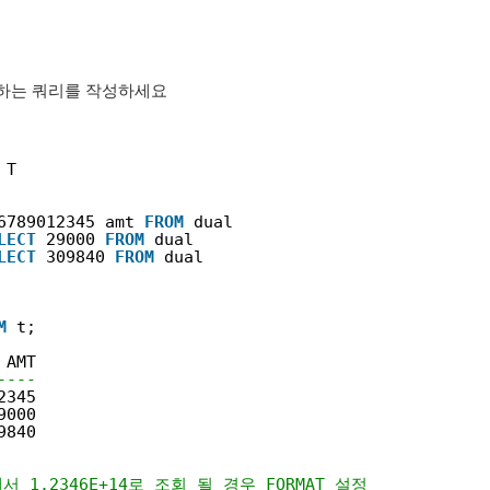
하는 쿼리를 작성하세요
T
6789012345 amt 
FROM
dual
LECT
29000 
FROM
dual
LECT
309840 
FROM
dual
M
t;
AMT
----
2345
9000
9840
S에서 1.2346E+14로 조회 될 경우 FORMAT 설정