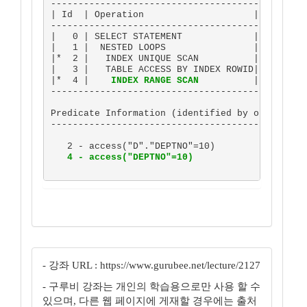
-----------------------------------------------
| Id  | Operation                    | Name    
-----------------------------------------------
|   0 | SELECT STATEMENT             |         
|   1 |  NESTED LOOPS                |         
|*  2 |   INDEX UNIQUE SCAN          | DEPT_U1 
|   3 |   TABLE ACCESS BY INDEX ROWID| EMP     
|*  4 |    
INDEX RANGE SCAN
          | 
EMP_N1
 
-----------------------------------------------
Predicate Information (identified by operation 
-----------------------------------------------
   2 - access("D"."DEPTNO"=10)

4 - access("DEPTNO"=10)
- 강좌 URL : https://www.gurubee.net/lecture/2127
- 구루비 강좌는 개인의 학습용으로만 사용 할 수
있으며, 다른 웹 페이지에 게재할 경우에는 출처