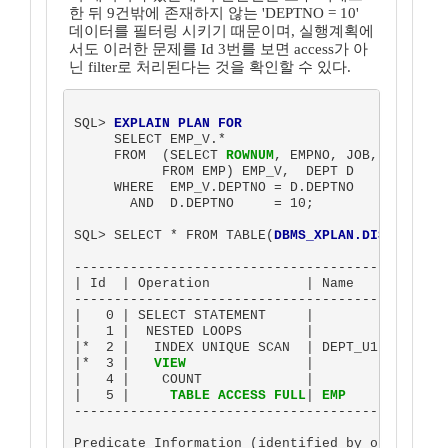
한 뒤 9건밖에 존재하지 않는 'DEPTNO = 10'
데이터를 필터링 시키기 때문이며, 실행계획에
서도 이러한 문제를 Id 3번를 보면 access가 아
닌 filter로 처리된다는 것을 확인할 수 있다.
SQL> 
EXPLAIN PLAN FOR
     SELECT EMP_V.*

     FROM  (SELECT 
ROWNUM
, EMPNO, JOB, HIREDATE
           FROM EMP) EMP_V,  DEPT D

     WHERE  EMP_V.DEPTNO = D.DEPTNO

       AND  D.DEPTNO     = 10;

SQL> SELECT * FROM TABLE(
DBMS_XPLAN.DISPLAY
);

-----------------------------------------------
| Id  | Operation            | Name    | Rows  
-----------------------------------------------
|   0 | SELECT STATEMENT     |         |  9993K
|   1 |  NESTED LOOPS        |         |  9993K
|*  2 |   INDEX UNIQUE SCAN  | DEPT_U1 |     1 
|*  3 |   
VIEW
               |         |  9993K
|   4 |    COUNT             |         |       
|   5 |     
TABLE ACCESS FULL
| 
EMP
     |  9993K
-----------------------------------------------
Predicate Information (identified by operation 