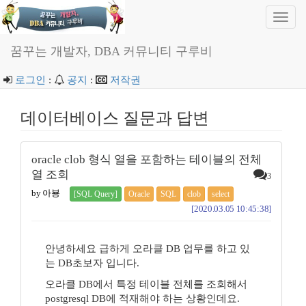
Toggl
navig
꿈꾸는 개발자, DBA 커뮤니티 구루비
로그인
:
공지
:
저작권
데이터베이스 질문과 답변
oracle clob 형식 열을 포함하는 테이블의 전체
열 조회
3
by 아뵹
[SQL Query]
Oracle
SQL
clob
select
[2020.03.05 10:45:38]
안녕하세요 급하게 오라클 DB 업무를 하고 있
는 DB초보자 입니다.
오라클 DB에서 특정 테이블 전체를 조회해서
postgresql DB에 적재해야 하는 상황인데요.