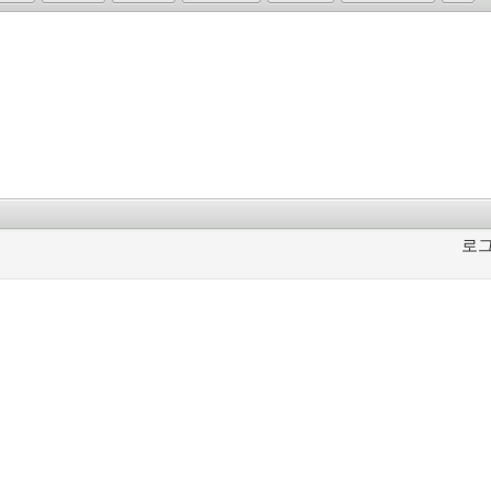
로그
꿈꾸는 개발자, DBA 커뮤니티 구루비는
나눔글꼴
로 작성되었습니다.