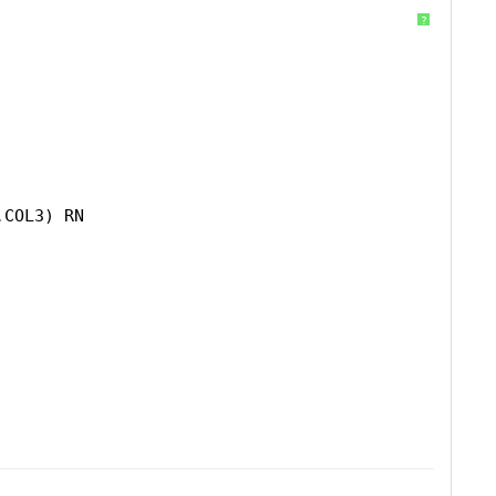
?
.COL3) RN