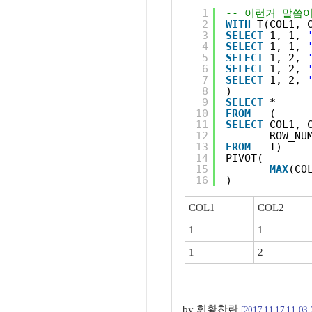
1
-- 이런거 말씀
2
WITH
T(COL1, 
3
SELECT
1, 1, 
4
SELECT
1, 1, 
5
SELECT
1, 2, 
6
SELECT
1, 2, 
7
SELECT
1, 2, 
8
)
9
SELECT
*
10
FROM
(
11
SELECT
COL1, 
12
ROW_NU
13
FROM
T)
14
PIVOT(
15
MAX
(CO
16
)
COL1
COL2
1
1
1
2
by 휘황찬란
[2017.11.17 11:03: