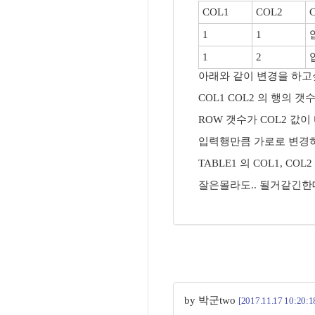
COL1
COL2
1
1
1
2
아래와 같이 변경을 하고싶
COL1 COL2 의 행의 
ROW 갯수가 COL2 값
입력행만큼 가로로 변경하
TABLE1 의 COL1, C
잘은몰라도.. 될거같긴한데
by 박군two
[2017.11.17 10:20:1