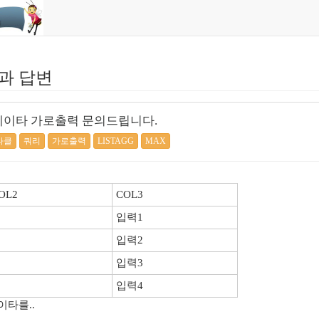
과 답변
 데이타 가로출력 문의드립니다.
라클
쿼리
가로출력
LISTAGG
MAX
OL2
COL3
입력1
입력2
입력3
입력4
이타를..