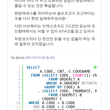
마스터 하나 더 두고 조회하는 방법이 랜덤액세스
줄일 수 있는 것은 확실합니다.
랜덤액세스를 처리하는데 셀프조인이 요긴하다는
것을 다시 한번 일깨워주셨네용~
다만 서브쿼리는 인덱스조차도 252건만 읽는데 조
인형태에서는 어쩔 수 없이 4354건을 읽고 있어서
처방코드마다 단 한건만 읽을 수는 없을까 하는 게
제 질문의 요지였습니다.
by jkson
[2017.03.21 09:56:43]
1
SELECT
?
2
A.CODE, CNT, C.CODENAME
3
FROM
(
SELECT
CODE, 
COUNT
(1) CNT
4
FROM
ORDERLT A
5
WHERE
A.ORDERDT 
BETWEEN
'201
6
GROUP
BY
CODE) A
7
, (
SELECT
CODE, FROMDATE, ROW_NU
8
FROM
CODEMST) B
9
, CODEMST C
10
WHERE
A.CODE = B.CODE
11
AND
A.CODE = C.CODE