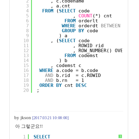
2
, c.codename
3
, a.cnt
4
FROM
(
SELECT
code
5
, 
COUNT
(*) cnt
6
FROM
orderlt
7
WHERE
orderdt 
BETWEEN
'2017
8
GROUP
BY
code
9
) a
10
, (
SELECT
code
11
, ROWID rid
12
, ROW_NUMBER() OVER(PAR
13
FROM
codemst
14
) b
15
, codemst c
16
WHERE
a.code = b.code
17
AND
b.rid  = c.ROWID
18
AND
b.rn   = 1
19
ORDER
BY
cnt 
DESC
20
;
by jkson
[2017.03.21 10:08:00]
아 그렇군요!!
1
SELECT
?