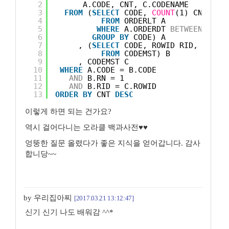
2
A.CODE, CNT, C.CODENAME
3
FROM
(
SELECT
CODE, 
COUNT
(1) CNT
4
FROM
ORDERLT A
5
WHERE
A.ORDERDT 
BETWEEN
'201
6
GROUP
BY
CODE) A
7
, (
SELECT
CODE, ROWID RID, ROW_N
8
FROM
CODEMST) B
9
, CODEMST C
10
WHERE
A.CODE = B.CODE
11
AND
B.RN = 1
12
AND
B.RID = C.ROWID
13
ORDER
BY
CNT 
DESC
이렇게 하면 되는 건가요?
역시 걸어다니는 오라클 백과사전♥♥
엉뚱한 질문 올렸다가 좋은 지식을 얻어갑니다. 감사
합니당~~
by 우리집아찌
[2017.03.21 13:12:47]
신기 신기 나도 배워감 ^^*