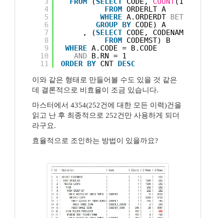
3
FROM
(
SELECT
CODE, 
COUNT
(1) CNT
4
FROM
ORDERLT A
5
WHERE
A.ORDERDT 
BETWEEN
'2
6
GROUP
BY
CODE) A
7
, (
SELECT
CODE, CODENAME, ROW_
8
FROM
CODEMST) B
9
WHERE
A.CODE = B.CODE
10
AND
B.RN = 1
11
ORDER
BY
CNT 
DESC
이와 같은 형태로 만들어볼 수도 있을 것 같은
데 결론적으로 비효율이 조금 있습니다.
마스터에서 4354(252건에 대한 모든 이력)건을
읽고 난 후 최종적으로 252건만 사용하게 되더
라구요.
효율적으로 조인하는 방법이 있을까요?