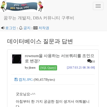
Toggl
navig
꿈꾸는 개발자, DBA 커뮤니티 구루비
로그인
:
공지
:
저작권
데이터베이스 질문과 답변
rownum을 사용하는 서브쿼리를 조인으
로 변경?
10
by jkson
[2017.03.21 08:36:08]
[SQL Query]
캡처.JPG
(90,457Bytes)
굿모닝요~^^
아침부터 한 가지 궁금한 점이 생겨서 여쭤봅니
다.