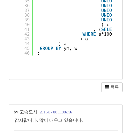
35
UNION
ALL
S
36
UNION
ALL
S
37
UNION
ALL
S
38
UNION
ALL
S
39
UNION
ALL
S
40
) c
41
, (
SELECT
'201
42
WHERE
a*100 + b*10
43
) a
44
) a
45
GROUP
BY
ym, w
46
;
목록
by 고슴도치
[2015.07.06 11:06:56]
감사합니다. 많이 배우고 있습니다.