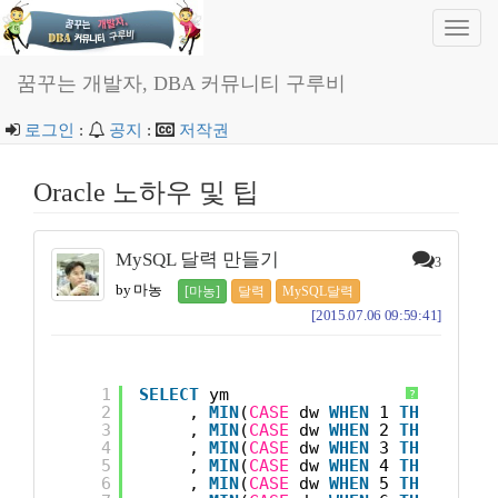
Toggl
navig
꿈꾸는 개발자, DBA 커뮤니티 구루비
로그인
:
공지
:
저작권
Oracle 노하우 및 팁
MySQL 달력 만들기
3
by 마농
[마농]
달력
MySQL달력
[2015.07.06 09:59:41]
1
SELECT
ym
?
2
, 
MIN
(
CASE
dw 
WHEN
1 
THEN
d 
EN
3
, 
MIN
(
CASE
dw 
WHEN
2 
THEN
d 
EN
4
, 
MIN
(
CASE
dw 
WHEN
3 
THEN
d 
EN
5
, 
MIN
(
CASE
dw 
WHEN
4 
THEN
d 
EN
6
, 
MIN
(
CASE
dw 
WHEN
5 
THEN
d 
EN