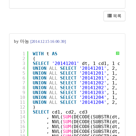
목록
by 마농
[2014.12.15 16:00:39]
1
WITH
t 
AS
?
2
(
3
SELECT
'20141201'
dt, 1 cd1, 1 cd2, 0
4
UNION
ALL
SELECT
'20141201'
, 2, 1, 0,
5
UNION
ALL
SELECT
'20141201'
, 1, 2, 0,
6
UNION
ALL
SELECT
'20141201'
, 2, 1, 1,
7
UNION
ALL
SELECT
'20141202'
, 1, 1, 0,
8
UNION
ALL
SELECT
'20141202'
, 2, 1, 0,
9
UNION
ALL
SELECT
'20141203'
, 1, 2, 0,
10
UNION
ALL
SELECT
'20141204'
, 1, 2, 0,
11
UNION
ALL
SELECT
'20141204'
, 2, 1, 1,
12
)
13
SELECT
cd1, cd2, cd3
14
, NVL(
SUM
(DECODE(SUBSTR(dt, 7, 2
15
, NVL(
SUM
(DECODE(SUBSTR(dt, 7, 2
16
, NVL(
SUM
(DECODE(SUBSTR(dt, 7, 2
17
, NVL(
SUM
(DECODE(SUBSTR(dt, 7, 2