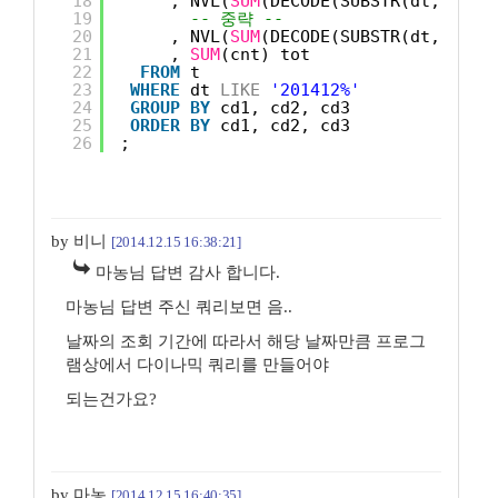
18
, NVL(
SUM
(DECODE(SUBSTR(dt, 7, 2
19
-- 중략 --
20
, NVL(
SUM
(DECODE(SUBSTR(dt, 7, 2
21
, 
SUM
(cnt) tot
22
FROM
t
23
WHERE
dt 
LIKE
'201412%'
24
GROUP
BY
cd1, cd2, cd3
25
ORDER
BY
cd1, cd2, cd3
26
;
by 비니
[2014.12.15 16:38:21]
마농님 답변 감사 합니다.
마농님 답변 주신 쿼리보면 음..
날짜의 조회 기간에 따라서 해당 날짜만큼 프로그
램상에서 다이나믹 쿼리를 만들어야
되는건가요?
by 마농
[2014.12.15 16:40:35]