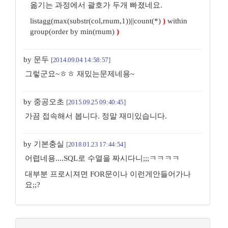
옮기는 과정에서 괄호가 두개 빠졌네요.
listagg(max(substr(col,rnum,1))||count(*)
)
within
group(order by min(rnum)
)
by 문두
[2014.09.04 14:58:57]
그렇군요~ㅎㅎ 재밌는문제네용~
by 중공오초
[2015.09.25 09:40:45]
가끔 접속해서 봅니다. 정말 재미있습니다.
by 기본충실
[2018.01.23 17:44:54]
어렵네용....SQL로 수열을 짜시다니;;;ㅋㅋㅋㅋ
대부분 프로시져면 FOR문이나 이런게안들어가나
요;;?