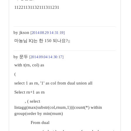
11221131132111311231
by jkson
[2014.08.29 14:31:19]
마농님 IQ는 한 150 되나요?;;
by 문두
[2014.09.04 14:30:17]
with t(rn, col) as
(
select 1 as rn, '1' as col from dual union all
Select rn+1 as rn
, ( select
listagg(max(substr(col,rnum,1))||count(*) within
group(order by min(rnum)
From dual