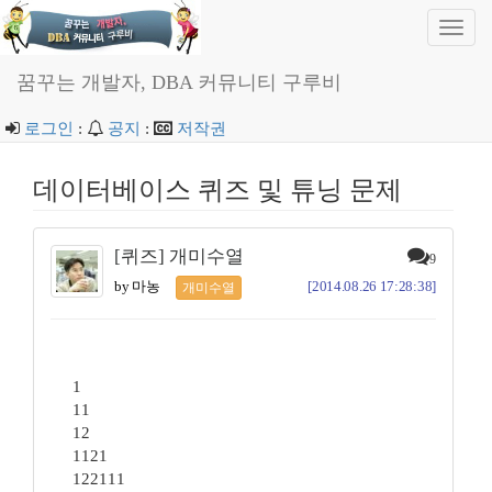
Toggl
navig
꿈꾸는 개발자, DBA 커뮤니티 구루비
로그인
:
공지
:
저작권
데이터베이스 퀴즈 및 튜닝 문제
[퀴즈] 개미수열
9
by 마농
[2014.08.26 17:28:38]
개미수열
1
11
12
1121
122111