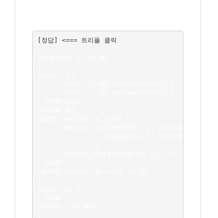
WITH t(n, v, x) AS

(

SELECT 1 n

     , CAST('1' AS VARCHAR2(100)) v

     , CAST(''  AS VARCHAR2(100)) x

  FROM dual

 UNION ALL

SELECT NVL2(x, n, n+1) n

     , NVL2(x, v||SUBSTR(x, 1, 1)||LENGTH(REGEX
             ,    SUBSTR(v, 1, 1)||LENGTH(REGEX
             ) v

     , REGEXP_REPLACE(NVL(x, v), '^(.)(\1)*') x
  FROM t

 WHERE NVL2(x, n, n+1) <= 10

)

SELECT n, v

  FROM t

 WHERE x IS NULL
