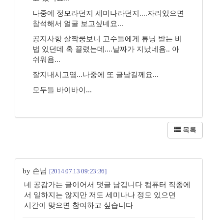
나중에 정모라던지 세미나라던지....자리있으면
참석해서 얼굴 보고싶네요...
공지사항 살짝쿵보니 고수들에게 튜닝 받는 비
법 있던데 혹 끌렸는데....날짜가 지났네욤.. 아
쉬워욤...
잘지내시고염...나중에 또 글남길께요...
모두들 바이바이...
목록
by 손님
[2014.07.13 09:23:36]
네 공감가는 글이어서 댓글 남깁니다 컴퓨터 직종에
서 일하지는 않지만 저도 세미나나 정모 있으면
시간이 맞으면 참여하고 싶습니다