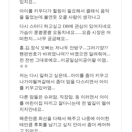
있지요...
아이를 키우다가 힐링이 필요해서 클래식 음악
을 들었는데.불연듯 오클 사람이 생각나고
다시 스터디 하고싶고 DB에 관심이 있어지네요
가슴이 쿵쾅쿵쾅 요동치네요......요즘 시장은 어
떠한지....너무 궁금해요...
흥.김.정식 오빠는 저나두 안받구...그러기양??
핸펀번호가 바뀌였나여?? 바꼈으면 알려줘여...
전 전번 그대로예요...이공일삼이공이팔 이염..
ㅎㅎ
저는 다시 일하고 싶은데...아이를 좀더 키우고
나가야될꺼같애서 좀더 맘을 다스리면서 아이
를 키우고있어염...
다른 맘들은 슈퍼맘, 직장맘, 등 이러면서 아이
를 어린이집 마끼고 잘다니는데 전 발길이 떨어
지지안네요..
해준만큼 최선을 다해서 해주고 나중에 아이한
테만큼 후회를 남기고 싶지 안아서 좀더 케어하
고 있어요...