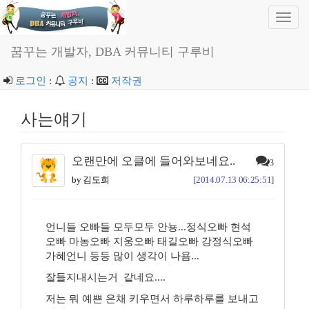
Toggl
navig
꿈꾸는 개발자, DBA 커뮤니티 구루비
로그인
:
공지
:
저작권
사는얘기
오랜만에 오클에 들어와보네요..
3
by 김도희
[2014.07.13 06:25:51]
언니들 오빠들 모두모두 안뇽...정식오빠 현석
오빠 마농오빠 지웅오빠 태길오빠 강정식오빠
가혜언니 등등 많이 생각이 나욤...
잘들지내시는거 같네요....
저는 뭐 예쁜 은채 키우면서 하루하루를 보내고