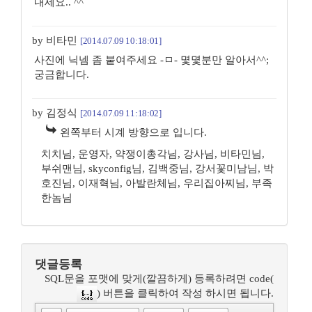
내세요.. ^^
by 비타민
[2014.07.09 10:18:01]
사진에 닉넴 좀 붙여주세요 -ㅁ- 몇몇분만 알아서^^;
궁금합니다.
by 김정식
[2014.07.09 11:18:02]
왼쪽부터 시계 방향으로 입니다.
치치님, 운영자, 약쟁이총각님, 강사님, 비타민님,
부쉬맨님, skyconfig님, 김백중님, 강서꽃미남님, 박
호진님, 이재혁님, 아발란체님, 우리집아찌님, 부족
한놈님
댓글등록
SQL문을 포맷에 맞게(깔끔하게) 등록하려면 code(
) 버튼을 클릭하여 작성 하시면 됩니다.