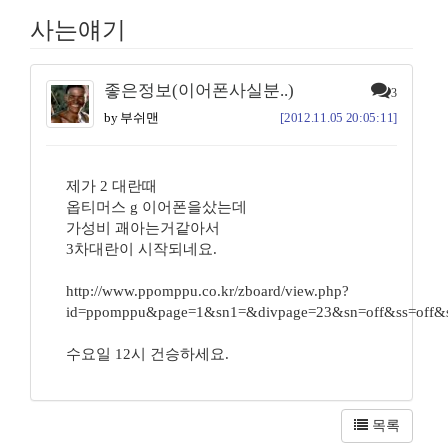
사는얘기
좋은정보(이어폰사실분..)
3
by 부쉬맨
[2012.11.05 20:05:11]
제가 2 대란때
옵티머스 g 이어폰을샀는데
가성비 괘아는거같아서
3차대란이 시작되네요.
http://www.ppomppu.co.kr/zboard/view.php?
id=ppomppu&page=1&sn1=&divpage=23&sn=off&ss=off&s
수요일 12시 건승하세요.
목록