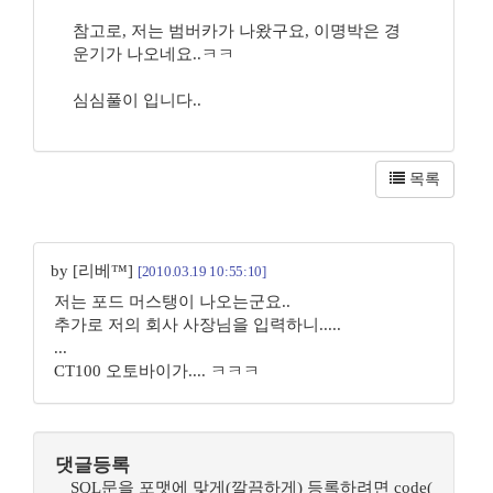
참고로, 저는 범버카가 나왔구요, 이명박은 경
운기가 나오네요..ㅋㅋ
심심풀이 입니다..
목록
by [리베™]
[2010.03.19 10:55:10]
저는 포드 머스탱이 나오는군요..
추가로 저의 회사 사장님을 입력하니.....
...
CT100 오토바이가.... ㅋㅋㅋ
댓글등록
SQL문을 포맷에 맞게(깔끔하게) 등록하려면 code(