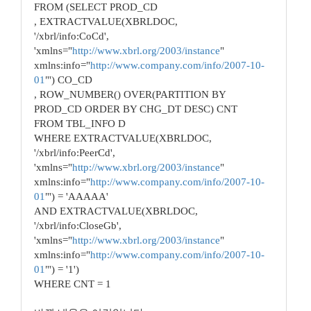
FROM (SELECT PROD_CD
, EXTRACTVALUE(XBRLDOC,
'/xbrl/info:CoCd',
'xmlns="
http://www.xbrl.org/2003/instance
"
xmlns:info="
http://www.company.com/info/2007-10-
01
"') CO_CD
, ROW_NUMBER() OVER(PARTITION BY
PROD_CD ORDER BY CHG_DT DESC) CNT
FROM TBL_INFO D
WHERE EXTRACTVALUE(XBRLDOC,
'/xbrl/info:PeerCd',
'xmlns="
http://www.xbrl.org/2003/instance
"
xmlns:info="
http://www.company.com/info/2007-10-
01
"') = 'AAAAA'
AND EXTRACTVALUE(XBRLDOC,
'/xbrl/info:CloseGb',
'xmlns="
http://www.xbrl.org/2003/instance
"
xmlns:info="
http://www.company.com/info/2007-10-
01
"') = '1')
WHERE CNT = 1