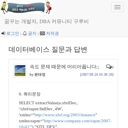
Toggl
navig
꿈꾸는 개발자, DBA 커뮤니티 구루비
로그인
:
공지
:
저작권
데이터베이스 질문과 답변
속도 문제 때문에 머리아픕니다;;
0
by 윤태영
[2007.08.24 10:38:28]
0. 쿼리문장
SELECT extractValue(a.xbrlDoc,
'/xbrl/rapm:StdDev_4W',
'xmlns="
http://www.xbrl.org/2003/instance
"
xmlns:rapm="
http://www.company.com/rapm/2007-
10-01"'
) "STD_DEV",