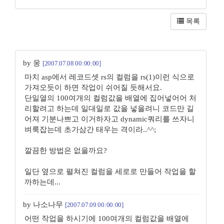
목록
by 웅
[2007.07.08 00:00:00]
마치 asp에서 레코드셋 rs의 컬럼을 rs(1)이런 식으로
가져오듯이 하면 작업이 쉬어질 듯해서요.
단일열의 100여개의 컬럼값을 배열에 집어넣어어 처
리할려고 하는데 일대일로 값을 넣을려니 코드만 길
어져 기분나쁘고 이거하자고 dynamic쿼리를 쓰자니
벼룩잡는데 초가삼간 태우는 격이라..^^;
깔끔한 방법은 없을까요?
일단 옆으로 펼쳐진 컬럼을 세로로 만들어 작업을 할
까하는데...
by 나소나무
[2007.07.09 00:00:00]
어떤 작업을 하시기에 100여개의 컬럼값을 배열에