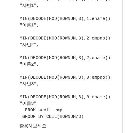
"사번1",
MIN(DECODE(MOD(ROWNUM,3),1,ename))
"이름1",
MIN(DECODE(MOD(ROWNUM,3),2,empno))
"사번2",
MIN(DECODE(MOD(ROWNUM,3),2,ename))
"이름2",
MIN(DECODE(MOD(ROWNUM,3),0,empno))
"사번3",
MIN(DECODE(MOD(ROWNUM,3),0,ename))
"이름3"
FROM scott.emp
GROUP BY CEIL(ROWNUM/3)
활용해보세요