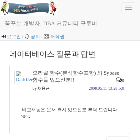
Toggl
navig
꿈꾸는 개발자, DBA 커뮤니티 구루비
로그인
:
공지
:
저작권
데이터베이스 질문과 답변
오라클 함수(분석함수포함) 와 Sybase
함수들 있으신분!!
0
by 채용근
[2009.05.11 13:28:53]
비교해놓은 문서 혹시 있으신분 부탁 드립니다
^0^;;